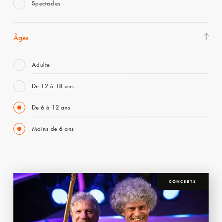
Spectacles
Âges
Adulte
De 12 à 18 ans
De 6 à 12 ans
Moins de 6 ans
CONCERTS