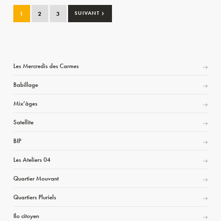
›
1
2
3
SUIVANT
Les Mercredis des Carmes
Babillage
Mix’âges
Satellite
BIP
Les Ateliers 04
Quartier Mouvant
Quartiers Pluriels
Ilo citoyen