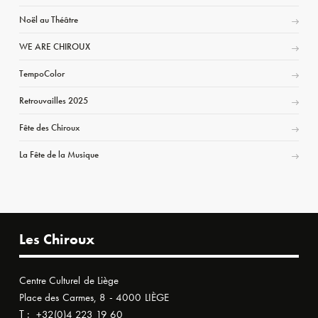
Noël au Théâtre
WE ARE CHIROUX
TempoColor
Retrouvailles 2025
Fête des Chiroux
La Fête de la Musique
Les Chiroux
Centre Culturel de Liège
Place des Carmes, 8 - 4000 LIÈGE
T :
+32(0)4 223 19 60