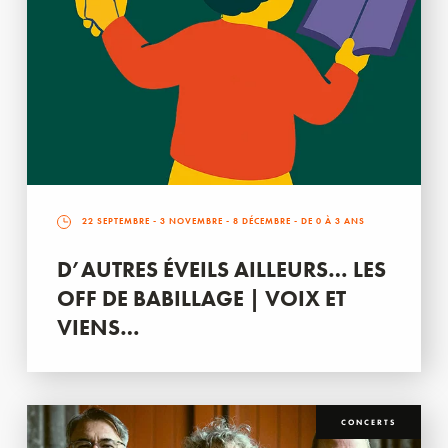
22 SEPTEMBRE
-
3 NOVEMBRE
-
8 DÉCEMBRE
- DE 0 À 3 ANS
D’AUTRES ÉVEILS AILLEURS… LES
OFF DE BABILLAGE | VOIX ET
VIENS…
CONCERTS