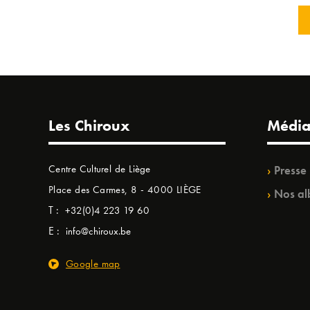
Les Chiroux
Média
Centre Culturel de Liège
Presse
Place des Carmes, 8 - 4000 LIÈGE
Nos al
T :
+32(0)4 223 19 60
E :
info@chiroux.be
Google map