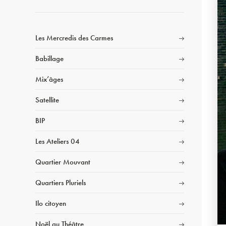
Les Mercredis des Carmes
Babillage
Mix’âges
Satellite
BIP
Les Ateliers 04
Quartier Mouvant
Quartiers Pluriels
Ilo citoyen
Noël au Théâtre