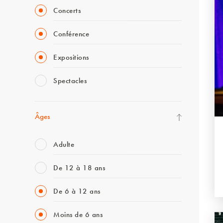
Concerts
Conférence
Expositions
Spectacles
Âges
Adulte
De 12 à 18 ans
De 6 à 12 ans
Moins de 6 ans