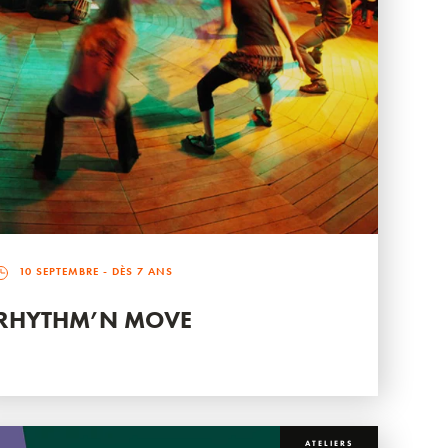
10 SEPTEMBRE
- DÈS 7 ANS
RHYTHM’N MOVE
ATELIERS