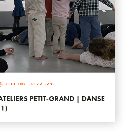
10 OCTOBRE
- DE 2 À 3 ANS
ATELIERS PETIT-GRAND | DANSE
(1)