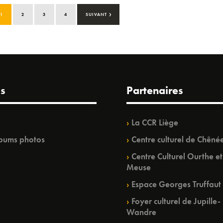
›
1
2
3
4
SUIVANT
s
Partenaires
La CCR Liège
bums photos
Centre culturel de Chêné
Centre Culturel Ourthe et
Meuse
Espace Georges Truffaut
Foyer culturel de Jupille-
Wandre