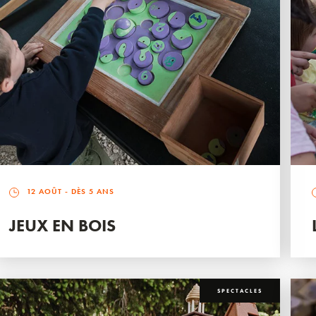
12 AOÛT
- DÈS 5 ANS
JEUX EN BOIS
SPECTACLES