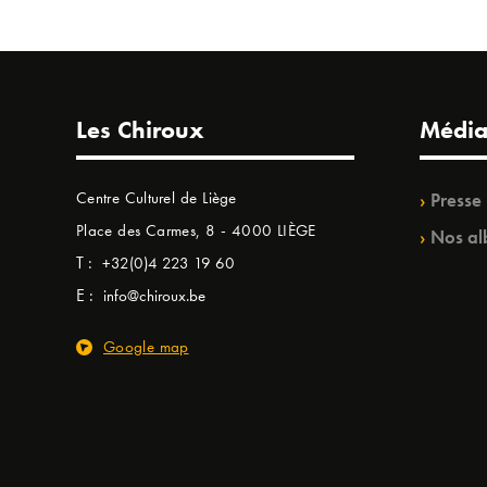
Les Chiroux
Média
Centre Culturel de Liège
Presse
Place des Carmes, 8 - 4000 LIÈGE
Nos al
T :
+32(0)4 223 19 60
E :
info@chiroux.be
Google map