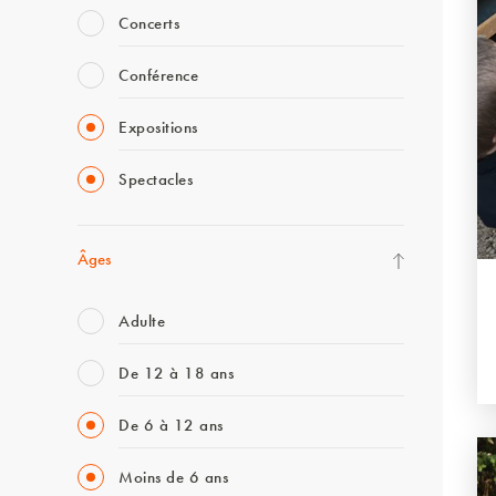
Concerts
Conférence
Expositions
Spectacles
Âges
Adulte
De 12 à 18 ans
De 6 à 12 ans
Moins de 6 ans