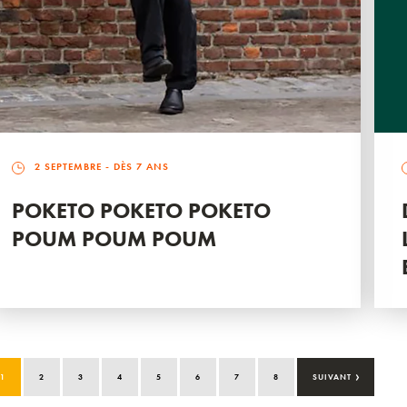
2 SEPTEMBRE
- DÈS 7 ANS
POKETO POKETO POKETO
POUM POUM POUM
›
1
2
3
4
5
6
7
8
SUIVANT