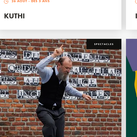
26 AOÛT
- DÈS 3 ANS
KUTHI
SPECTACLES