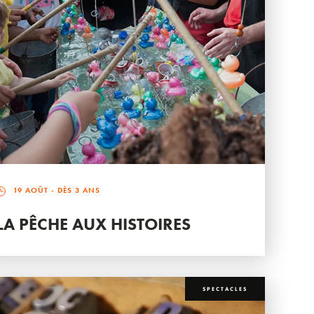
19 AOÛT
- DÈS 3 ANS
LA PÊCHE AUX HISTOIRES
SPECTACLES