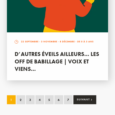
22 SEPTEMBRE
-
3 NOVEMBRE
-
8 DÉCEMBRE
- DE 0 À 3 ANS
D’AUTRES ÉVEILS AILLEURS… LES
OFF DE BABILLAGE | VOIX ET
VIENS…
›
1
2
3
4
5
6
7
SUIVANT