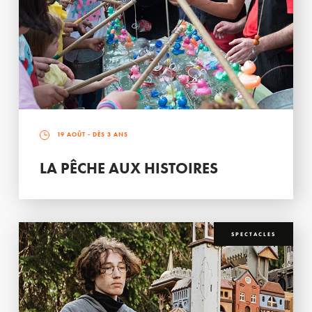
19 AOÛT
- DÈS 3 ANS
LA PÊCHE AUX HISTOIRES
SPECTACLES