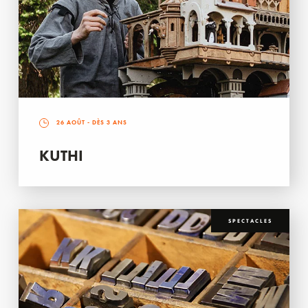
26 AOÛT
- DÈS 3 ANS
KUTHI
SPECTACLES