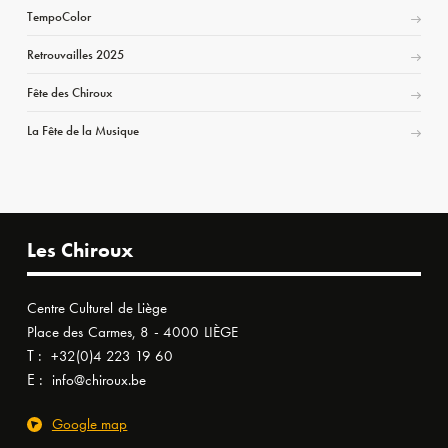
TempoColor
Retrouvailles 2025
Fête des Chiroux
La Fête de la Musique
Les Chiroux
Centre Culturel de Liège
Place des Carmes, 8 - 4000 LIÈGE
T :
+32(0)4 223 19 60
E :
info@chiroux.be
Google map