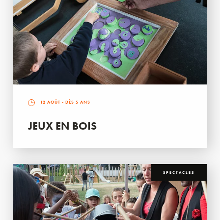
12 AOÛT
- DÈS 5 ANS
JEUX EN BOIS
SPECTACLES