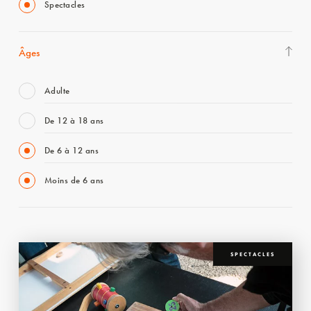
Spectacles
Âges
Adulte
De 12 à 18 ans
De 6 à 12 ans
Moins de 6 ans
SPECTACLES