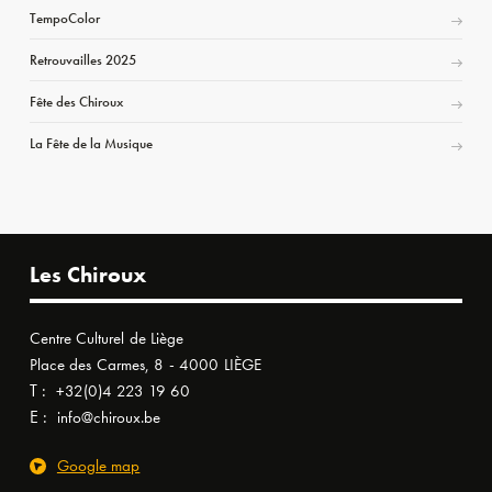
TempoColor
Retrouvailles 2025
Fête des Chiroux
La Fête de la Musique
Les Chiroux
Centre Culturel de Liège
Place des Carmes, 8 - 4000 LIÈGE
T :
+32(0)4 223 19 60
E :
info@chiroux.be
Google map