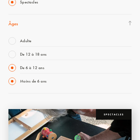
Spectacles
Âges
Adulte
De 12 à 18 ans
De 6 à 12 ans
Moins de 6 ans
SPECTACLES