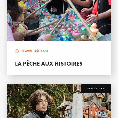
19 AOÛT
- DÈS 3 ANS
LA PÊCHE AUX HISTOIRES
SPECTACLES