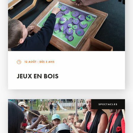
12 AOÛT
- DÈS 5 ANS
JEUX EN BOIS
SPECTACLES