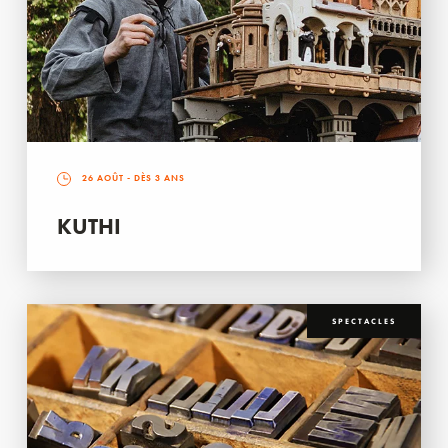
26 AOÛT
- DÈS 3 ANS
KUTHI
SPECTACLES