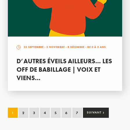
22 SEPTEMBRE
-
3 NOVEMBRE
-
8 DÉCEMBRE
- DE 0 À 3 ANS
D’AUTRES ÉVEILS AILLEURS… LES
OFF DE BABILLAGE | VOIX ET
VIENS…
›
1
2
3
4
5
6
7
SUIVANT