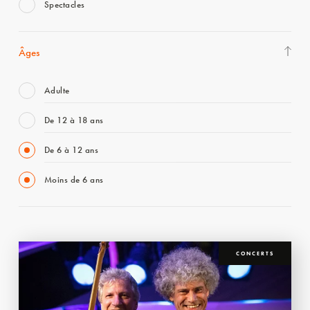
Spectacles
Âges
Adulte
De 12 à 18 ans
De 6 à 12 ans
Moins de 6 ans
CONCERTS