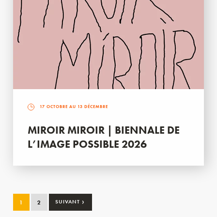
17 OCTOBRE AU 13 DÉCEMBRE
MIROIR MIROIR | BIENNALE DE
L’IMAGE POSSIBLE 2026
›
1
2
SUIVANT