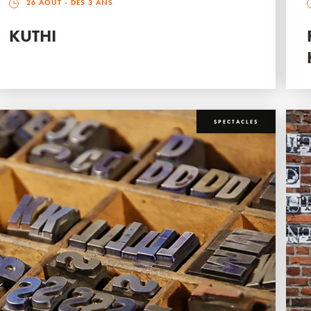
26 AOÛT
- DÈS 3 ANS
KUTHI
SPECTACLES