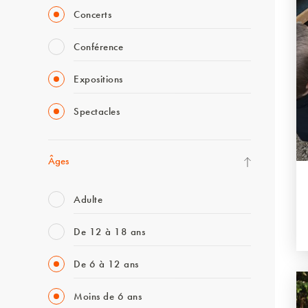
Concerts
Conférence
Expositions
Spectacles
Âges
Adulte
De 12 à 18 ans
De 6 à 12 ans
Moins de 6 ans