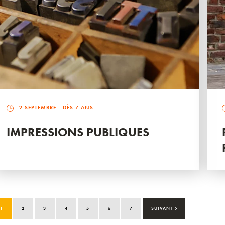
2 SEPTEMBRE
- DÈS 7 ANS
IMPRESSIONS PUBLIQUES
›
1
2
3
4
5
6
7
SUIVANT