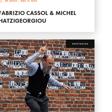
30 AOÛT
- DÈS 11 ANS
FABRIZIO CASSOL & MICHEL
HATZIGEORGIOU
SPECTACLES