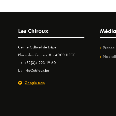
Les Chiroux
Média
Centre Culturel de Liège
Presse
Place des Carmes, 8 - 4000 LIÈGE
Nos al
T :
+32(0)4 223 19 60
E :
info@chiroux.be
Google map