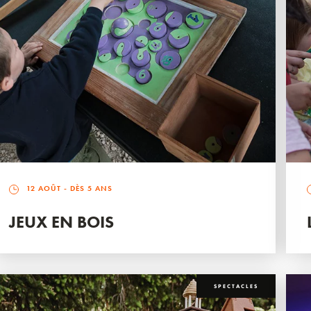
12 AOÛT
- DÈS 5 ANS
JEUX EN BOIS
SPECTACLES