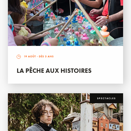
19 AOÛT
- DÈS 3 ANS
LA PÊCHE AUX HISTOIRES
SPECTACLES