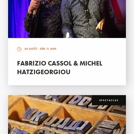
30 AOÛT
- DÈS 11 ANS
FABRIZIO CASSOL & MICHEL
HATZIGEORGIOU
SPECTACLES