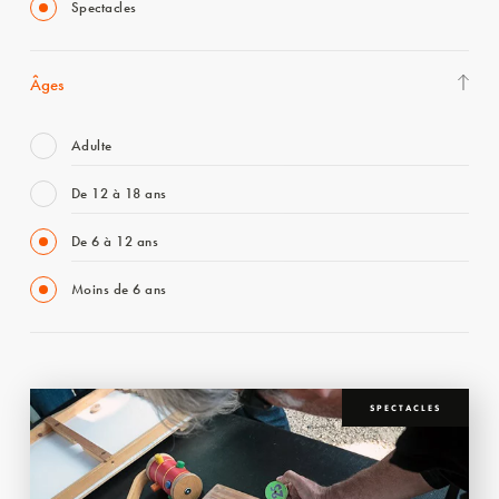
Spectacles
Âges
Adulte
De 12 à 18 ans
De 6 à 12 ans
Moins de 6 ans
SPECTACLES