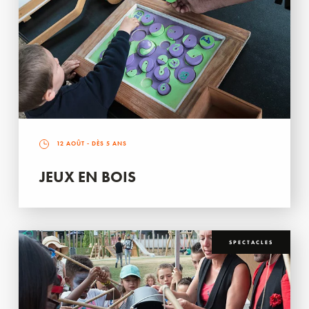
12 AOÛT
- DÈS 5 ANS
JEUX EN BOIS
SPECTACLES