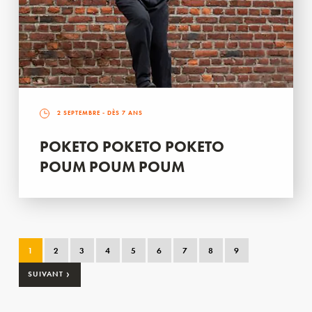
2 SEPTEMBRE
- DÈS 7 ANS
POKETO POKETO POKETO
POUM POUM POUM
1
2
3
4
5
6
7
8
9
›
SUIVANT