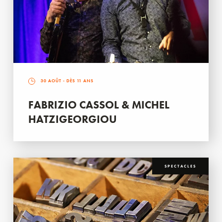
30 AOÛT
- DÈS 11 ANS
FABRIZIO CASSOL & MICHEL
HATZIGEORGIOU
SPECTACLES