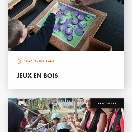
12 AOÛT
- DÈS 5 ANS
JEUX EN BOIS
SPECTACLES