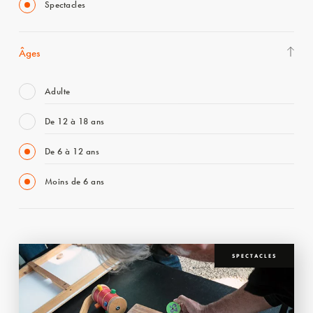
Spectacles
Âges
Adulte
De 12 à 18 ans
De 6 à 12 ans
Moins de 6 ans
SPECTACLES