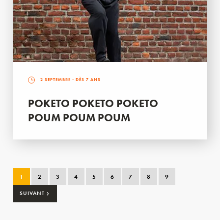
2 SEPTEMBRE
- DÈS 7 ANS
POKETO POKETO POKETO
POUM POUM POUM
1
2
3
4
5
6
7
8
9
›
SUIVANT