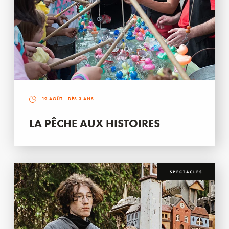
19 AOÛT
- DÈS 3 ANS
LA PÊCHE AUX HISTOIRES
SPECTACLES