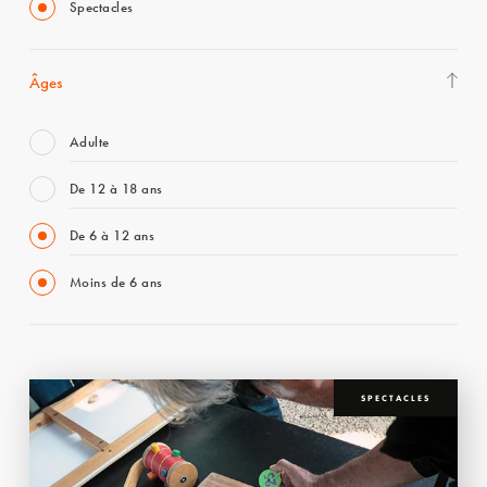
Spectacles
Âges
Adulte
De 12 à 18 ans
De 6 à 12 ans
Moins de 6 ans
SPECTACLES