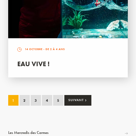
14 OCTOBRE
- DE 2 À 4 ANS
EAU VIVE !
›
1
2
3
4
5
SUIVANT
Les Mercredis des Carmes