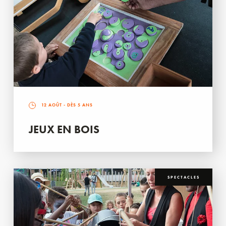
12 AOÛT
- DÈS 5 ANS
JEUX EN BOIS
SPECTACLES