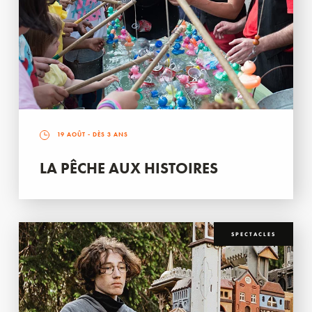
19 AOÛT
- DÈS 3 ANS
LA PÊCHE AUX HISTOIRES
SPECTACLES