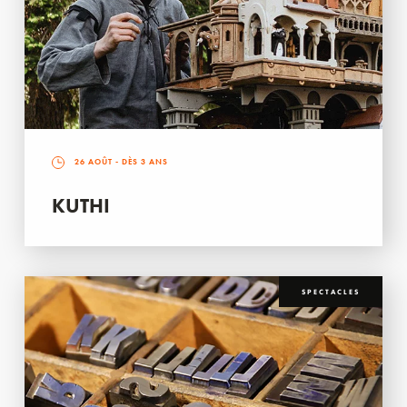
26 AOÛT
- DÈS 3 ANS
KUTHI
SPECTACLES