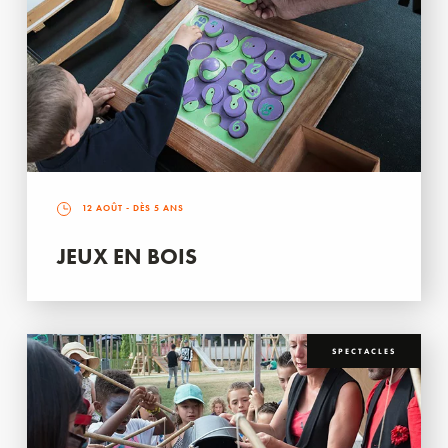
12 AOÛT
- DÈS 5 ANS
JEUX EN BOIS
SPECTACLES