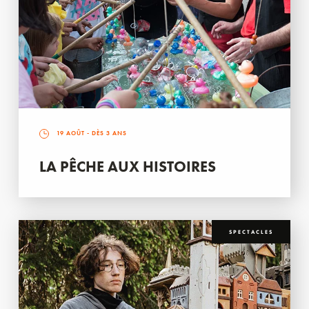
19 AOÛT
- DÈS 3 ANS
LA PÊCHE AUX HISTOIRES
SPECTACLES