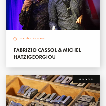
30 AOÛT
- DÈS 11 ANS
FABRIZIO CASSOL & MICHEL
HATZIGEORGIOU
SPECTACLES