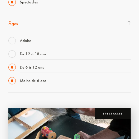
Spectacles
Âges
Adulte
De 12 à 18 ans
De 6 à 12 ans
Moins de 6 ans
SPECTACLES