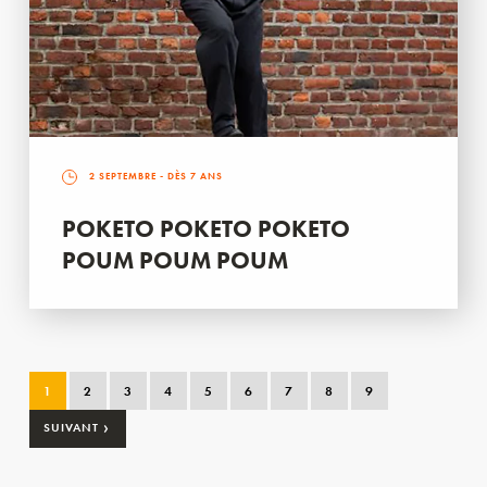
2 SEPTEMBRE
- DÈS 7 ANS
POKETO POKETO POKETO
POUM POUM POUM
1
2
3
4
5
6
7
8
9
›
SUIVANT