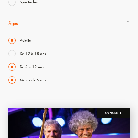
Spectacles
Âges
Adulte
De 12 à 18 ans
De 6 à 12 ans
Moins de 6 ans
CONCERTS