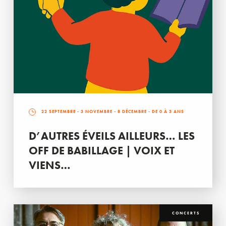
22 SEPTEMBRE
-
3 NOVEMBRE
-
8 DÉCEMBRE
- DE 0 À 3 ANS
D’AUTRES ÉVEILS AILLEURS… LES
OFF DE BABILLAGE | VOIX ET
VIENS…
CONCERTS