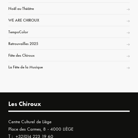
Noël au Théâtre
WE ARE CHIROUX
TempoColor
Retrouvailles 2025
Fête des Chiroux
La Fête de la Musique
Les Chiroux
Centre Culturel de Liège
Place des Carmes, 8 - 4000 LIÈGE
T :
+32(0)4 223 19 60