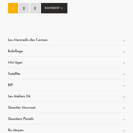
›
1
2
3
SUIVANT
Les Mercredis des Carmes
Babillage
Mix’âges
Satellite
BIP
Les Ateliers 04
Quartier Mouvant
Quartiers Pluriels
Ilo citoyen