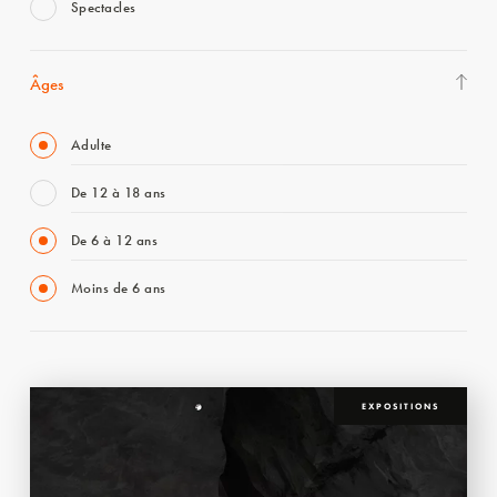
Spectacles
Âges
Adulte
De 12 à 18 ans
De 6 à 12 ans
Moins de 6 ans
EXPOSITIONS