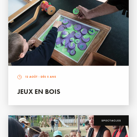
12 AOÛT
- DÈS 5 ANS
JEUX EN BOIS
SPECTACLES