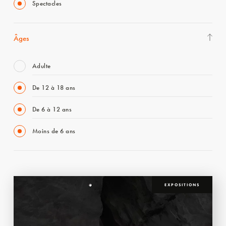
Spectacles
Âges
Adulte
De 12 à 18 ans
De 6 à 12 ans
Moins de 6 ans
EXPOSITIONS