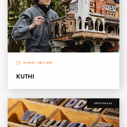
26 AOÛT
- DÈS 3 ANS
KUTHI
SPECTACLES