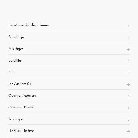
Les Mercredis des Carmes
Babillage
Mix’âges
Satellite
BIP
Les Ateliers 04
Quartier Mouvant
Quartiers Pluriels
Ilo citoyen
Noël au Théâtre