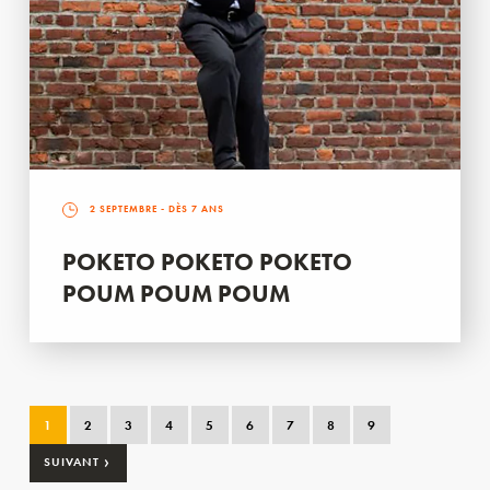
2 SEPTEMBRE
- DÈS 7 ANS
POKETO POKETO POKETO
POUM POUM POUM
1
2
3
4
5
6
7
8
9
›
SUIVANT