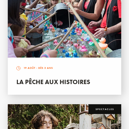
19 AOÛT
- DÈS 3 ANS
LA PÊCHE AUX HISTOIRES
SPECTACLES