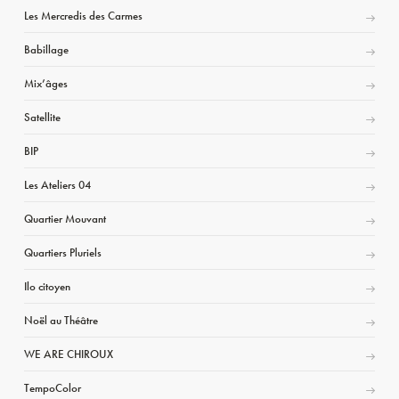
Les Mercredis des Carmes
Babillage
Mix’âges
Satellite
BIP
Les Ateliers 04
Quartier Mouvant
Quartiers Pluriels
Ilo citoyen
Noël au Théâtre
WE ARE CHIROUX
TempoColor