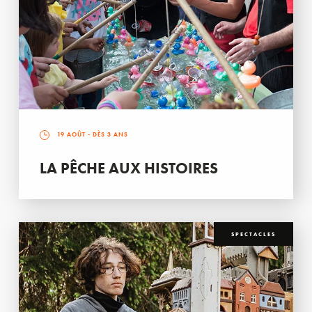
19 AOÛT
- DÈS 3 ANS
LA PÊCHE AUX HISTOIRES
SPECTACLES