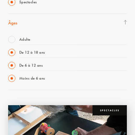
Spectacles
Âges
Adulte
De 12 à 18 ans
De 6 à 12 ans
Moins de 6 ans
SPECTACLES