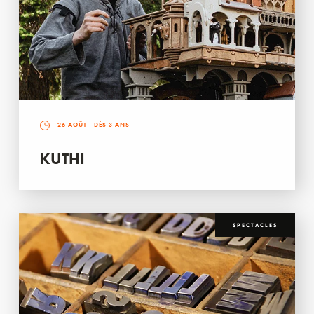
26 AOÛT
- DÈS 3 ANS
KUTHI
SPECTACLES