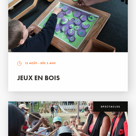
12 AOÛT
- DÈS 5 ANS
JEUX EN BOIS
SPECTACLES