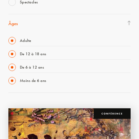
Spectacles
Âges
Adulte
De 12 à 18 ans
De 6 à 12 ans
Moins de 6 ans
CONFÉRENCE