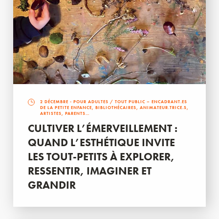
2 DÉCEMBRE
- POUR ADULTES / TOUT PUBLIC – ENCADRANT.ES
DE LA PETITE ENFANCE, BIBLIOTHÉCAIRES, ANIMATEUR.TRICE.S,
ARTISTES, PARENTS…
CULTIVER L’ÉMERVEILLEMENT :
QUAND L’ESTHÉTIQUE INVITE
LES TOUT-PETITS À EXPLORER,
RESSENTIR, IMAGINER ET
GRANDIR