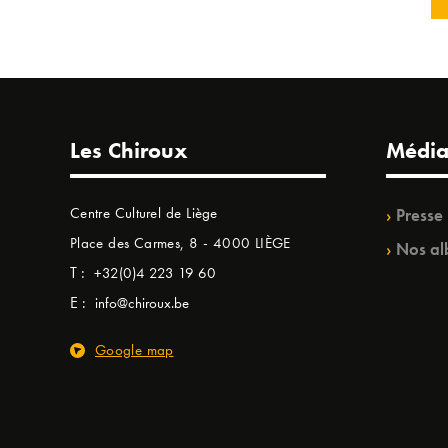
Les Chiroux
Média
Centre Culturel de Liège
Presse
Place des Carmes, 8 - 4000 LIÈGE
Nos al
T :
+32(0)4 223 19 60
E :
info@chiroux.be
Google map