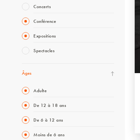
Concerts
Conférence
Expositions
Spectacles
Âges
Adulte
De 12 à 18 ans
De 6 à 12 ans
Moins de 6 ans