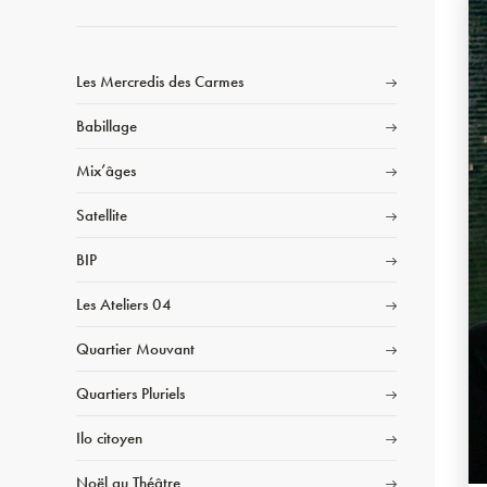
Les Mercredis des Carmes
Babillage
Mix’âges
Satellite
BIP
Les Ateliers 04
Quartier Mouvant
Quartiers Pluriels
Ilo citoyen
Noël au Théâtre