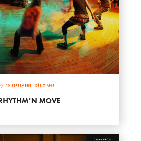
10 SEPTEMBRE
- DÈS 7 ANS
RHYTHM’N MOVE
CONCERTS