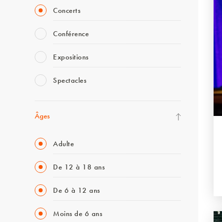
Concerts
Conférence
Expositions
Spectacles
Âges
Adulte
De 12 à 18 ans
De 6 à 12 ans
Moins de 6 ans