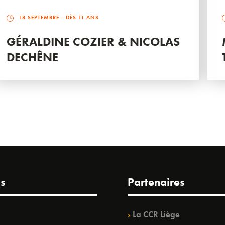
18 SEPTEMBRE
- DÈS 11 ANS
GÉRALDINE COZIER & NICOLAS
DECHÊNE
s
Partenaires
La CCR Liège