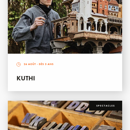
26 AOÛT
- DÈS 3 ANS
KUTHI
SPECTACLES