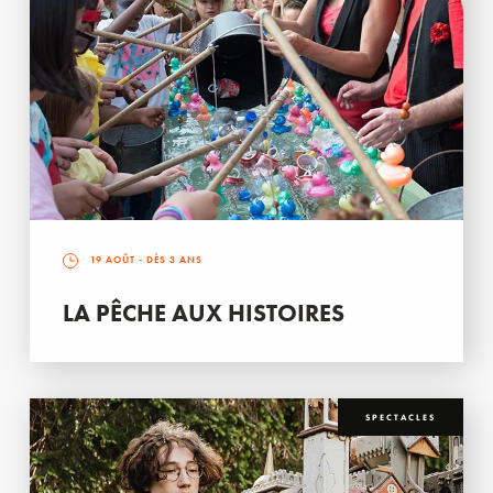
19 AOÛT
- DÈS 3 ANS
LA PÊCHE AUX HISTOIRES
SPECTACLES