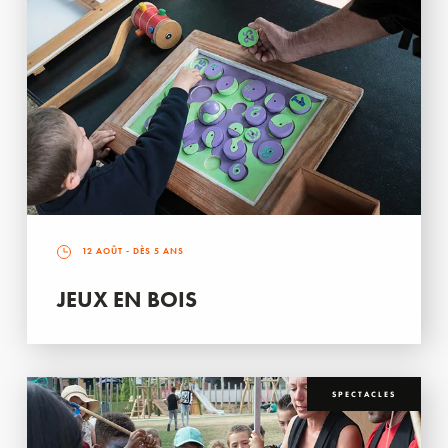
12 AOÛT
- DÈS 5 ANS
JEUX EN BOIS
SPECTACLES