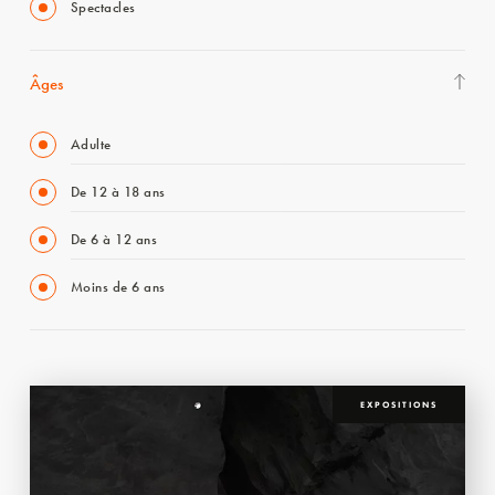
Spectacles
Âges
Adulte
De 12 à 18 ans
De 6 à 12 ans
Moins de 6 ans
EXPOSITIONS