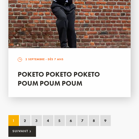
2 SEPTEMBRE
- DÈS 7 ANS
POKETO POKETO POKETO
POUM POUM POUM
1
2
3
4
5
6
7
8
9
›
SUIVANT