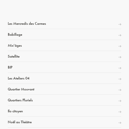
Les Mercredis des Carmes
Babillage
Mix’âges
Satellite
BIP
Les Ateliers 04
Quartier Mouvant
Quartiers Pluriels
Ilo citoyen
Noël au Théâtre