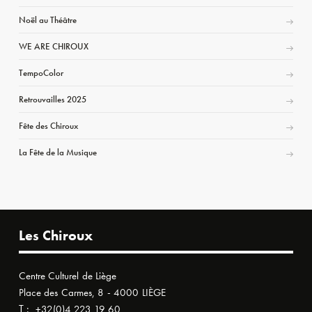
Noël au Théâtre
WE ARE CHIROUX
TempoColor
Retrouvailles 2025
Fête des Chiroux
La Fête de la Musique
Les Chiroux
Centre Culturel de Liège
Place des Carmes, 8 - 4000 LIÈGE
T :
+32(0)4 223 19 60