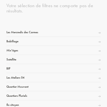
Votre sélection de filtres ne comporte pas de
résultats.
Les Mercredis des Carmes
Babillage
Mix’âges
Satellite
BIP
Les Ateliers 04
Quartier Mouvant
Quartiers Pluriels
Ilo citoyen