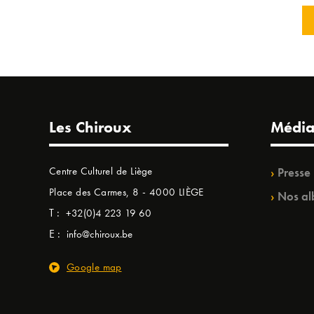
Les Chiroux
Média
Centre Culturel de Liège
Presse
Place des Carmes, 8 - 4000 LIÈGE
Nos al
T :
+32(0)4 223 19 60
E :
info@chiroux.be
Google map