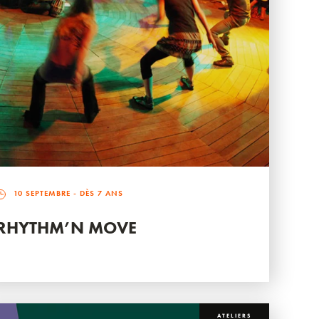
10 SEPTEMBRE
- DÈS 7 ANS
RHYTHM’N MOVE
ATELIERS