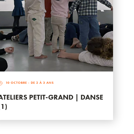
10 OCTOBRE
- DE 2 À 3 ANS
ATELIERS PETIT-GRAND | DANSE
(1)