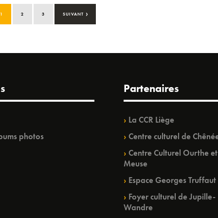
›
1
2
3
SUIVANT
s
Partenaires
La CCR Liège
bums photos
Centre culturel de Chêné
Centre Culturel Ourthe et
Meuse
Espace Georges Truffaut
Foyer culturel de Jupille-
Wandre