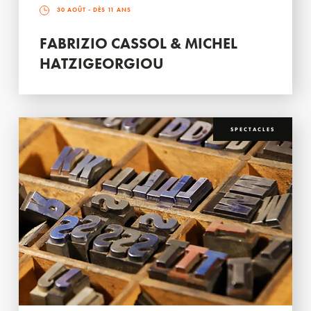
30 AOÛT
- DÈS 11 ANS
FABRIZIO CASSOL & MICHEL
HATZIGEORGIOU
SPECTACLES