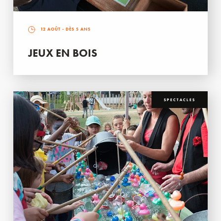
12 AOÛT
- DÈS 5 ANS
JEUX EN BOIS
SPECTACLES