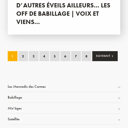
D’AUTRES ÉVEILS AILLEURS… LES
OFF DE BABILLAGE | VOIX ET
VIENS…
›
1
2
3
4
5
6
7
8
SUIVANT
Les Mercredis des Carmes
Babillage
Mix’âges
Satellite