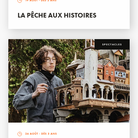
19 AOÛT
- DÈS 3 ANS
LA PÊCHE AUX HISTOIRES
SPECTACLES
26 AOÛT
- DÈS 3 ANS