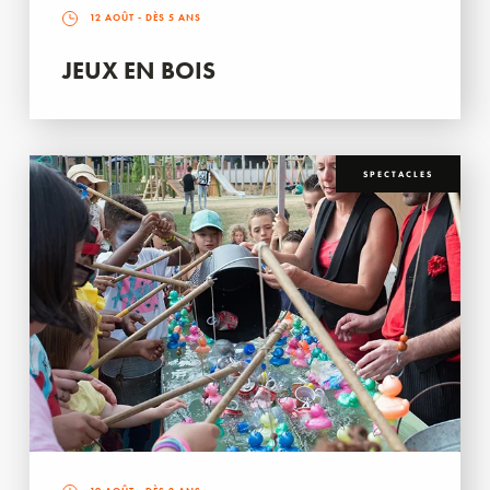
12 AOÛT
- DÈS 5 ANS
JEUX EN BOIS
SPECTACLES