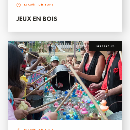
12 AOÛT
- DÈS 5 ANS
JEUX EN BOIS
SPECTACLES