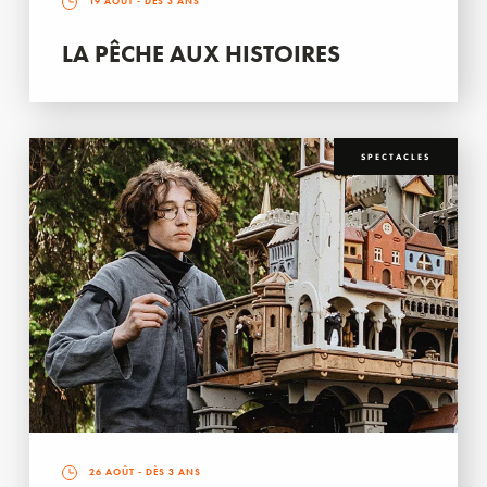
19 AOÛT
- DÈS 3 ANS
LA PÊCHE AUX HISTOIRES
SPECTACLES
26 AOÛT
- DÈS 3 ANS