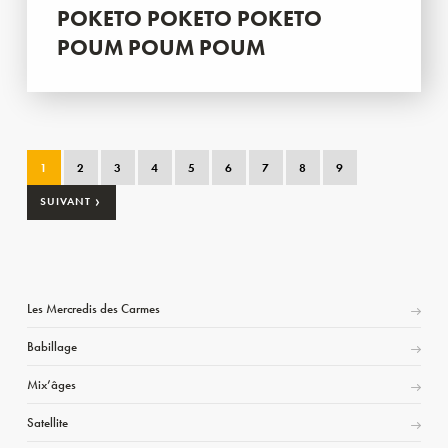
POKETO POKETO POKETO
POUM POUM POUM
1
2
3
4
5
6
7
8
9
›
SUIVANT
Les Mercredis des Carmes
Babillage
Mix’âges
Satellite