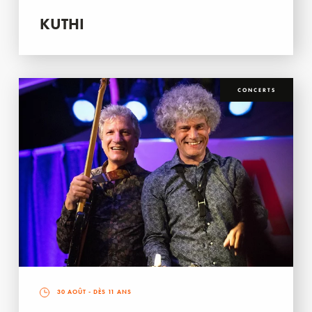
KUTHI
CONCERTS
30 AOÛT
- DÈS 11 ANS