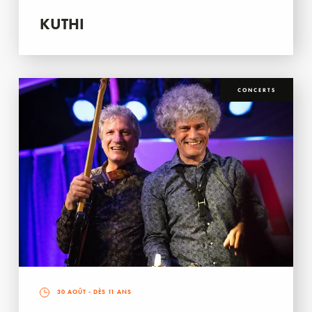
KUTHI
CONCERTS
30 AOÛT
- DÈS 11 ANS