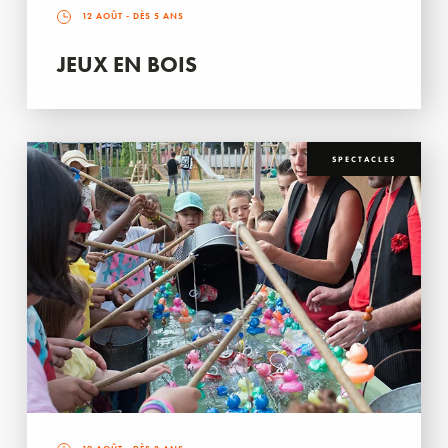
12 AOÛT
- DÈS 5 ANS
JEUX EN BOIS
SPECTACLES