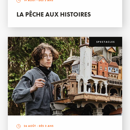
19 AOÛT
- DÈS 3 ANS
LA PÊCHE AUX HISTOIRES
SPECTACLES
26 AOÛT
- DÈS 3 ANS