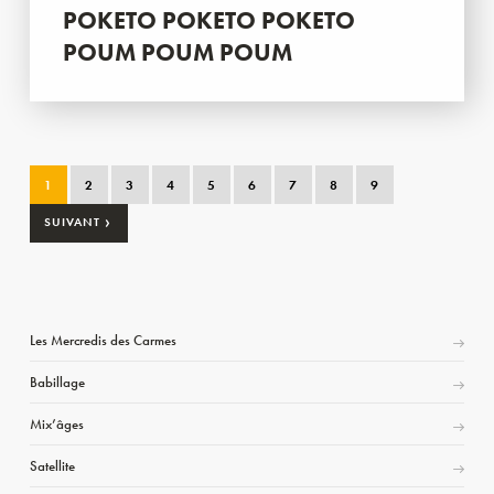
POKETO POKETO POKETO
POUM POUM POUM
1
2
3
4
5
6
7
8
9
›
SUIVANT
Les Mercredis des Carmes
Babillage
Mix’âges
Satellite