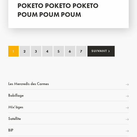
POKETO POKETO POKETO
POUM POUM POUM
›
1
2
3
4
5
6
7
SUIVANT
Les Mercredis des Carmes
Babillage
Mix’âges
Satellite
BIP