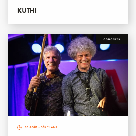
KUTHI
CONCERTS
30 AOÛT
- DÈS 11 ANS