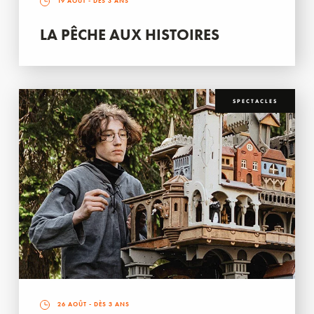
19 AOÛT
- DÈS 3 ANS
LA PÊCHE AUX HISTOIRES
SPECTACLES
26 AOÛT
- DÈS 3 ANS