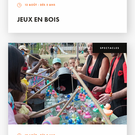
12 AOÛT
- DÈS 5 ANS
JEUX EN BOIS
SPECTACLES