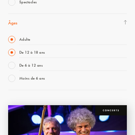
Spectacles
Âges
Adulte
De 12 à 18 ans
De 6 à 12 ans
Moins de 6 ans
CONCERTS