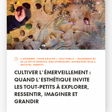
2 DÉCEMBRE
- POUR ADULTES / TOUT PUBLIC – ENCADRANT.ES
DE LA PETITE ENFANCE, BIBLIOTHÉCAIRES, ANIMATEUR.TRICE.S,
ARTISTES, PARENTS…
CULTIVER L’ÉMERVEILLEMENT :
QUAND L’ESTHÉTIQUE INVITE
LES TOUT-PETITS À EXPLORER,
RESSENTIR, IMAGINER ET
GRANDIR