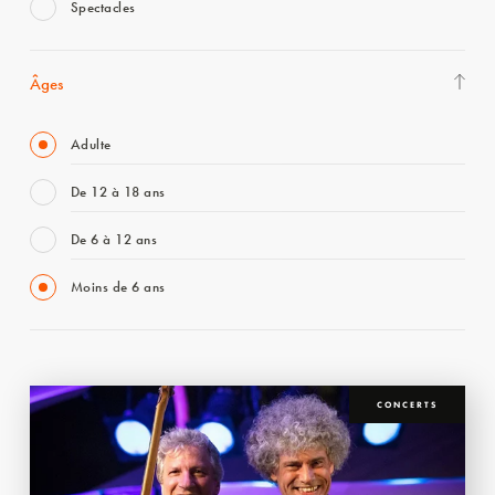
Spectacles
Âges
Adulte
De 12 à 18 ans
De 6 à 12 ans
Moins de 6 ans
CONCERTS