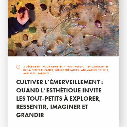
2 DÉCEMBRE
- POUR ADULTES / TOUT PUBLIC – ENCADRANT.ES
DE LA PETITE ENFANCE, BIBLIOTHÉCAIRES, ANIMATEUR.TRICE.S,
ARTISTES, PARENTS…
CULTIVER L’ÉMERVEILLEMENT :
QUAND L’ESTHÉTIQUE INVITE
LES TOUT-PETITS À EXPLORER,
RESSENTIR, IMAGINER ET
GRANDIR