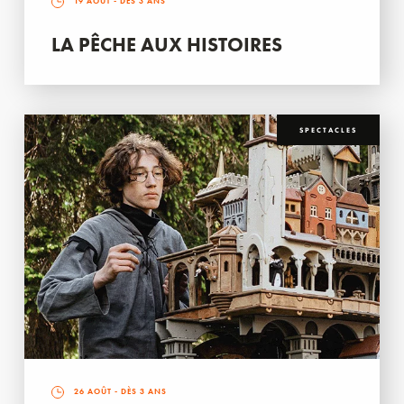
19 AOÛT
- DÈS 3 ANS
LA PÊCHE AUX HISTOIRES
SPECTACLES
26 AOÛT
- DÈS 3 ANS