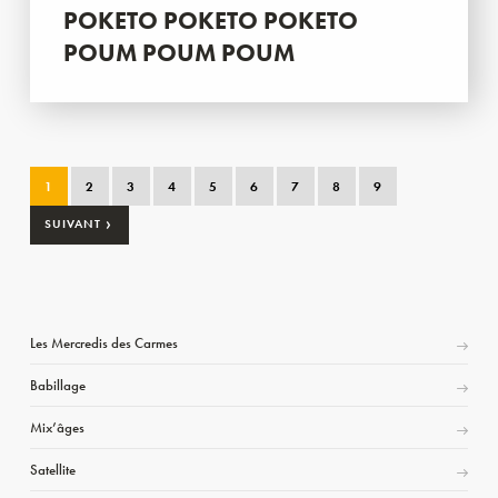
POKETO POKETO POKETO
POUM POUM POUM
1
2
3
4
5
6
7
8
9
›
SUIVANT
Les Mercredis des Carmes
Babillage
Mix’âges
Satellite