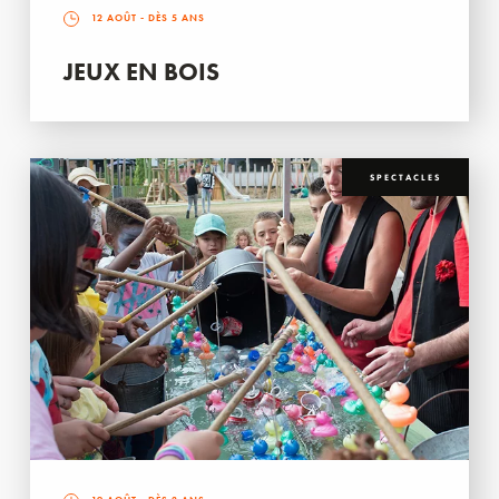
12 AOÛT
- DÈS 5 ANS
JEUX EN BOIS
SPECTACLES