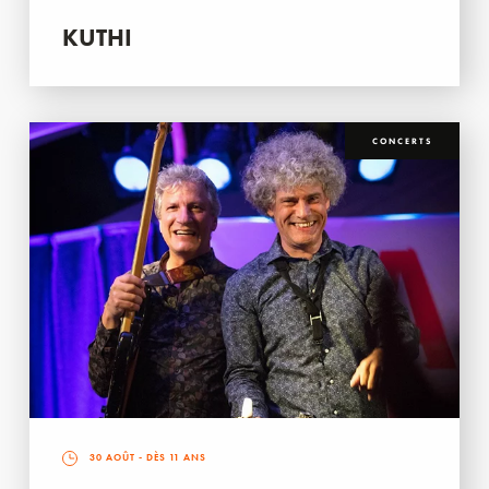
KUTHI
CONCERTS
30 AOÛT
- DÈS 11 ANS