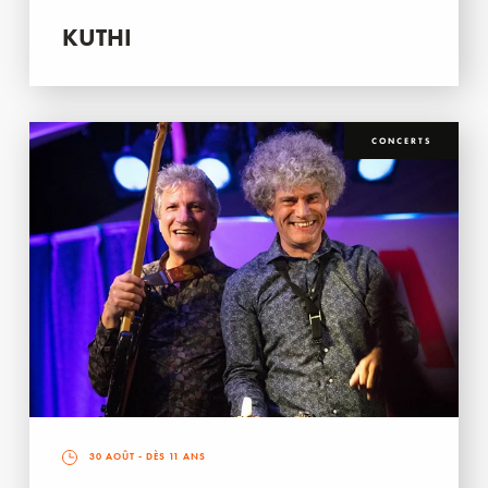
KUTHI
CONCERTS
30 AOÛT
- DÈS 11 ANS