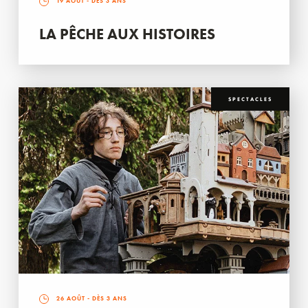
19 AOÛT
- DÈS 3 ANS
LA PÊCHE AUX HISTOIRES
SPECTACLES
26 AOÛT
- DÈS 3 ANS