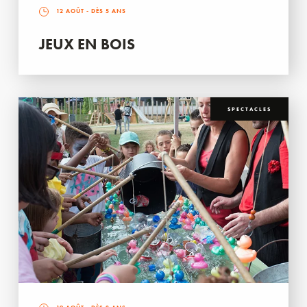
12 AOÛT
- DÈS 5 ANS
JEUX EN BOIS
SPECTACLES