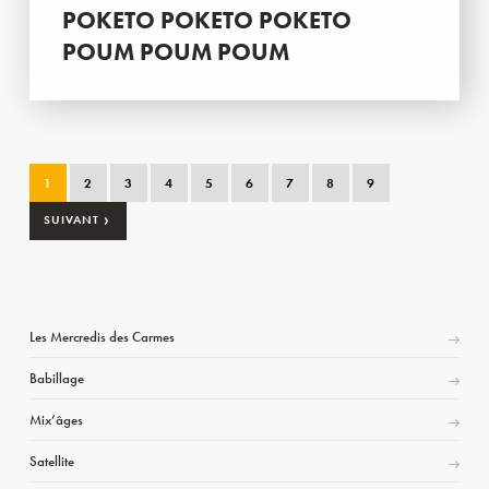
POKETO POKETO POKETO
POUM POUM POUM
1
2
3
4
5
6
7
8
9
›
SUIVANT
Les Mercredis des Carmes
Babillage
Mix’âges
Satellite