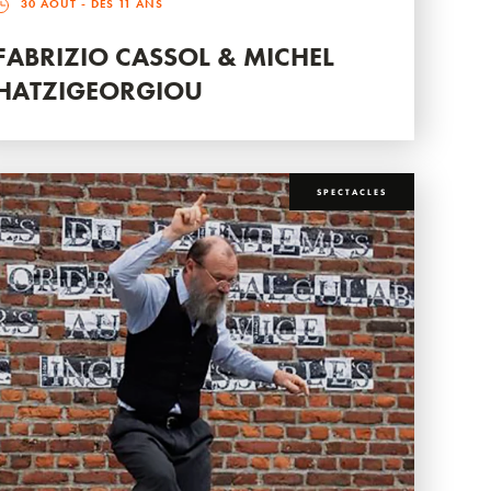
30 AOÛT
- DÈS 11 ANS
FABRIZIO CASSOL & MICHEL
HATZIGEORGIOU
SPECTACLES