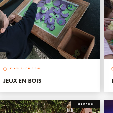
12 AOÛT
- DÈS 5 ANS
JEUX EN BOIS
SPECTACLES