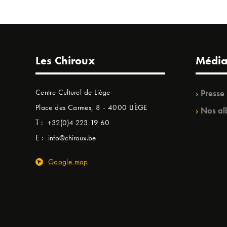
Les Chiroux
Média
Centre Culturel de Liège
Presse
Place des Carmes, 8 - 4000 LIÈGE
Nos al
T :
+32(0)4 223 19 60
E :
info@chiroux.be
Google map