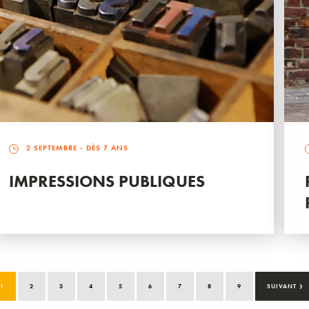
2 SEPTEMBRE
- DÈS 7 ANS
IMPRESSIONS PUBLIQUES
›
1
2
3
4
5
6
7
8
9
SUIVANT