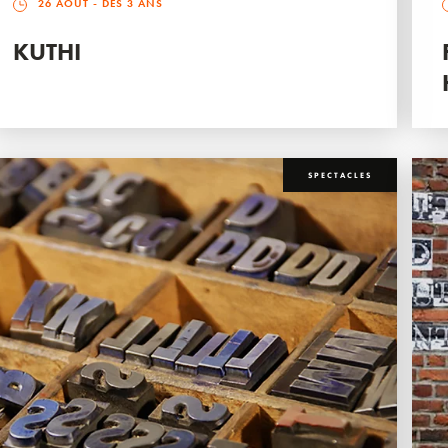
26 AOÛT
- DÈS 3 ANS
KUTHI
SPECTACLES