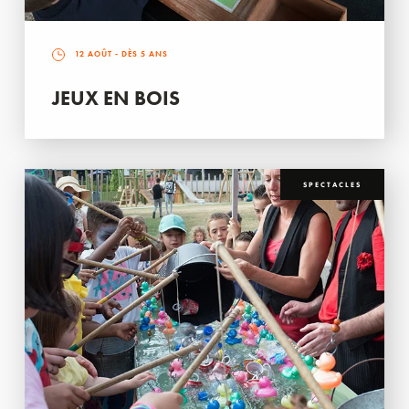
12 AOÛT
- DÈS 5 ANS
JEUX EN BOIS
SPECTACLES