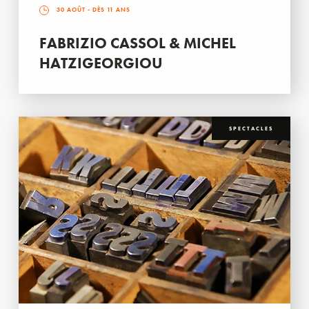
30 AOÛT
- DÈS 11 ANS
FABRIZIO CASSOL & MICHEL
HATZIGEORGIOU
SPECTACLES