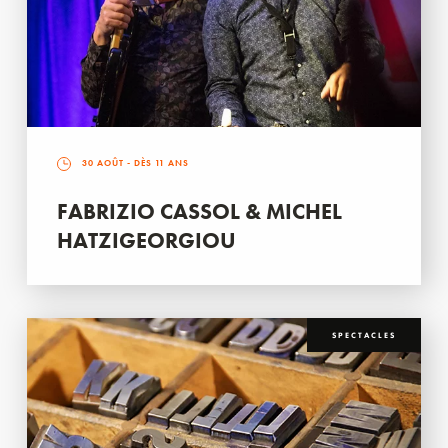
30 AOÛT
- DÈS 11 ANS
FABRIZIO CASSOL & MICHEL
HATZIGEORGIOU
SPECTACLES