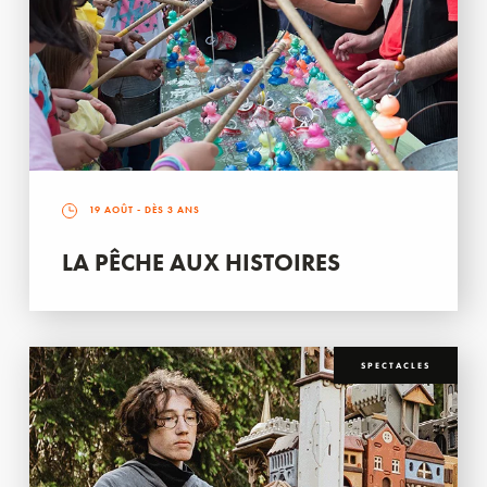
19 AOÛT
- DÈS 3 ANS
LA PÊCHE AUX HISTOIRES
SPECTACLES