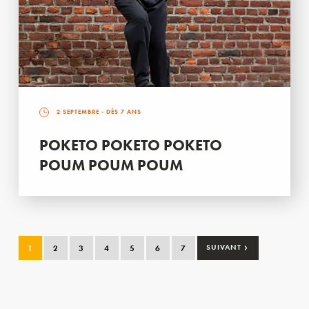
2 SEPTEMBRE
- DÈS 7 ANS
POKETO POKETO POKETO
POUM POUM POUM
›
1
2
3
4
5
6
7
SUIVANT