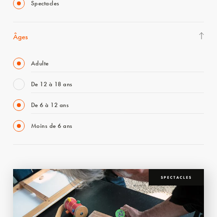
Spectacles
Âges
Adulte
De 12 à 18 ans
De 6 à 12 ans
Moins de 6 ans
SPECTACLES