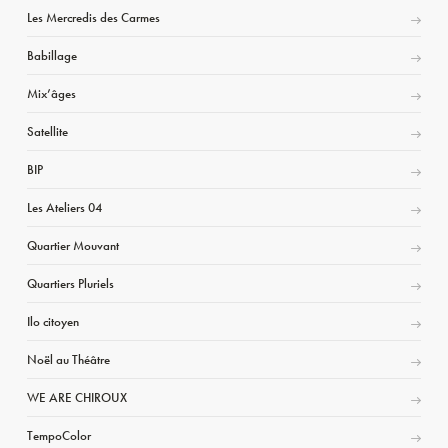
Les Mercredis des Carmes
Babillage
Mix’âges
Satellite
BIP
Les Ateliers 04
Quartier Mouvant
Quartiers Pluriels
Ilo citoyen
Noël au Théâtre
WE ARE CHIROUX
TempoColor