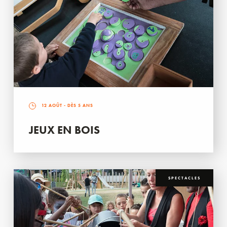
12 AOÛT
- DÈS 5 ANS
JEUX EN BOIS
SPECTACLES