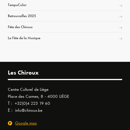
TempoColor
Retrouvailles 2025
Fête des Chiroux
La Fête de la Musique
Les Chiroux
Centre Culturel de Liège
Place des Carmes, 8 - 4000 LIÈGE
T :
+32(0)4 223 19 60
E :
info@chiroux.be
Google map