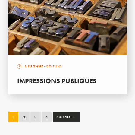
2 SEPTEMBRE
- DÈS 7 ANS
IMPRESSIONS PUBLIQUES
›
1
2
3
4
SUIVANT