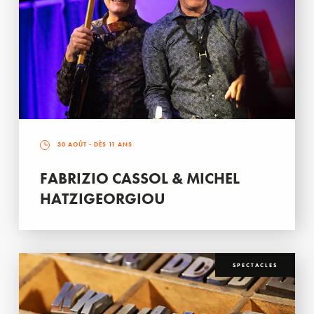
30 AOÛT
- DÈS 11 ANS
FABRIZIO CASSOL & MICHEL
HATZIGEORGIOU
SPECTACLES