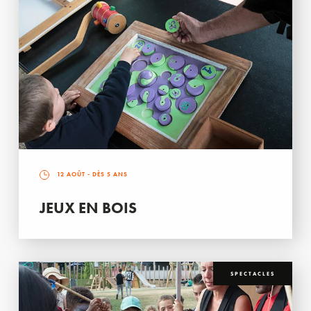
12 AOÛT
- DÈS 5 ANS
JEUX EN BOIS
SPECTACLES