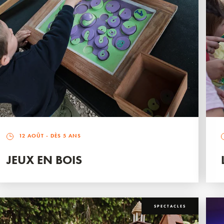
12 AOÛT
- DÈS 5 ANS
JEUX EN BOIS
SPECTACLES