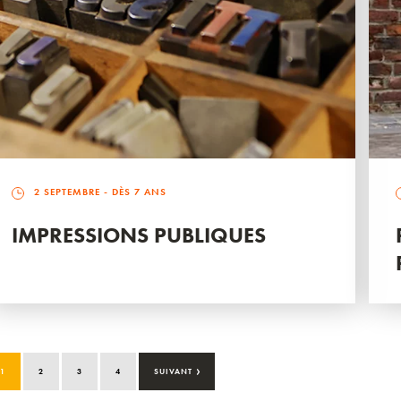
2 SEPTEMBRE
- DÈS 7 ANS
IMPRESSIONS PUBLIQUES
›
1
2
3
4
SUIVANT