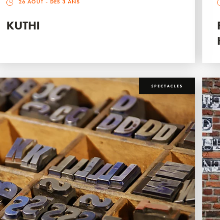
26 AOÛT
- DÈS 3 ANS
KUTHI
SPECTACLES