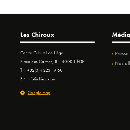
Les Chiroux
Média
Centre Culturel de Liège
Presse
Place des Carmes, 8 - 4000 LIÈGE
Nos al
T :
+32(0)4 223 19 60
E :
info@chiroux.be
Google map