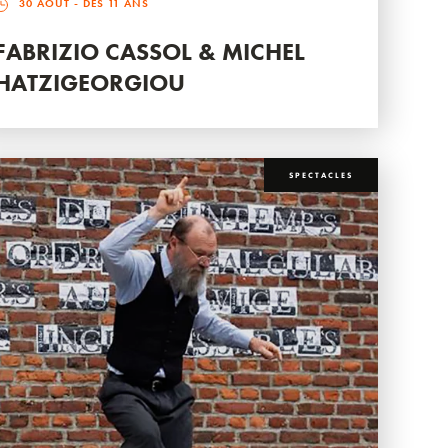
30 AOÛT
- DÈS 11 ANS
FABRIZIO CASSOL & MICHEL
HATZIGEORGIOU
SPECTACLES