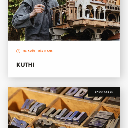
26 AOÛT
- DÈS 3 ANS
KUTHI
SPECTACLES