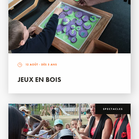
12 AOÛT
- DÈS 5 ANS
JEUX EN BOIS
SPECTACLES