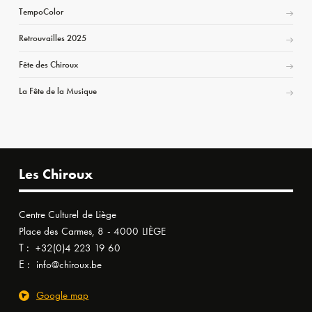
TempoColor
Retrouvailles 2025
Fête des Chiroux
La Fête de la Musique
Les Chiroux
Centre Culturel de Liège
Place des Carmes, 8 - 4000 LIÈGE
T :
+32(0)4 223 19 60
E :
info@chiroux.be
Google map