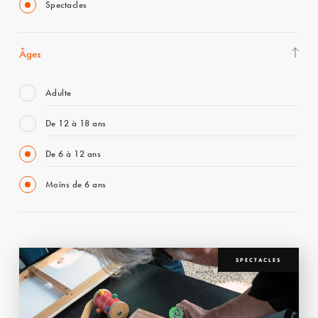
Spectacles
Âges
Adulte
De 12 à 18 ans
De 6 à 12 ans
Moins de 6 ans
SPECTACLES