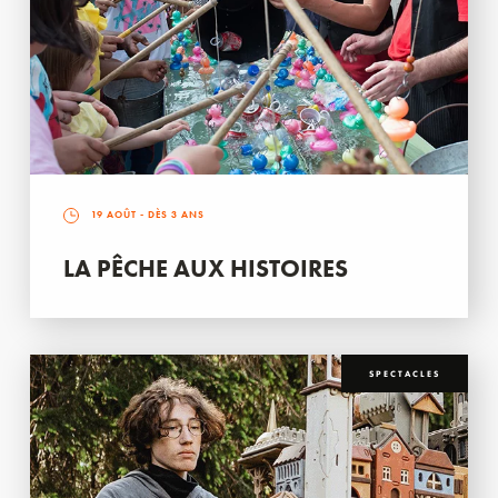
19 AOÛT
- DÈS 3 ANS
LA PÊCHE AUX HISTOIRES
SPECTACLES