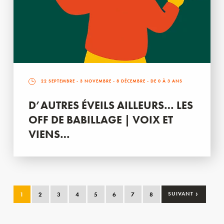
22 SEPTEMBRE
-
3 NOVEMBRE
-
8 DÉCEMBRE
- DE 0 À 3 ANS
D’AUTRES ÉVEILS AILLEURS… LES
OFF DE BABILLAGE | VOIX ET
VIENS…
›
1
2
3
4
5
6
7
8
SUIVANT