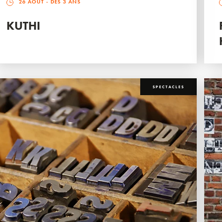
26 AOÛT
- DÈS 3 ANS
KUTHI
SPECTACLES