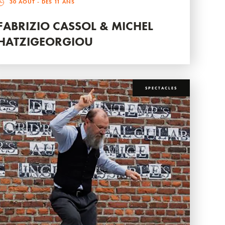
30 AOÛT
- DÈS 11 ANS
FABRIZIO CASSOL & MICHEL
HATZIGEORGIOU
SPECTACLES