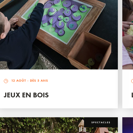
12 AOÛT
- DÈS 5 ANS
JEUX EN BOIS
SPECTACLES