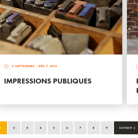
2 SEPTEMBRE
- DÈS 7 ANS
IMPRESSIONS PUBLIQUES
›
1
2
3
4
5
6
7
8
9
SUIVANT