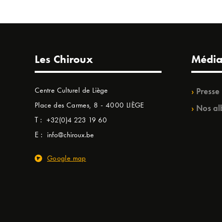
Les Chiroux
Média
Centre Culturel de Liège
Presse
Place des Carmes, 8 - 4000 LIÈGE
Nos al
T :
+32(0)4 223 19 60
E :
info@chiroux.be
Google map