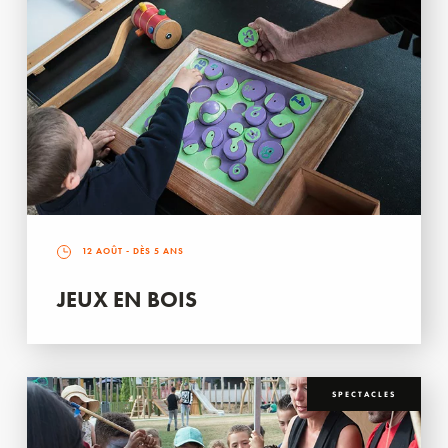
12 AOÛT
- DÈS 5 ANS
JEUX EN BOIS
SPECTACLES