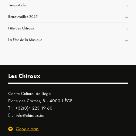
TempoColor
Retrouvailles 2025
Fête des Chiroux
La Fête de la Musique
Les Chiroux
Centre Culturel de Liège
Place des Carmes, 8 - 4000 LIÈGE
T :
+32(0)4 223 19 60
E :
info@chiroux.be
Google map