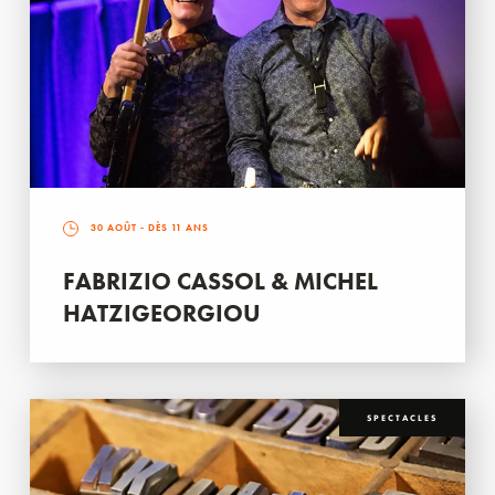
30 AOÛT
- DÈS 11 ANS
FABRIZIO CASSOL & MICHEL
HATZIGEORGIOU
SPECTACLES