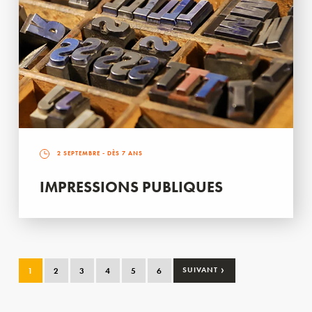
2 SEPTEMBRE
- DÈS 7 ANS
IMPRESSIONS PUBLIQUES
›
1
2
3
4
5
6
SUIVANT