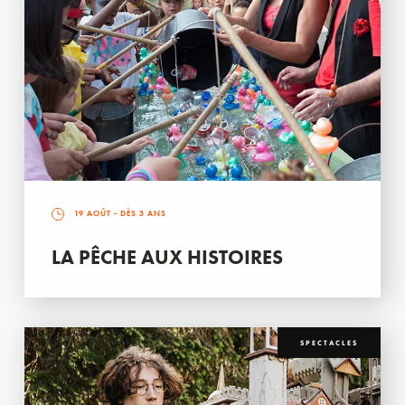
19 AOÛT
- DÈS 3 ANS
LA PÊCHE AUX HISTOIRES
SPECTACLES