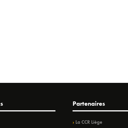
s
Partenaires
La CCR Liège