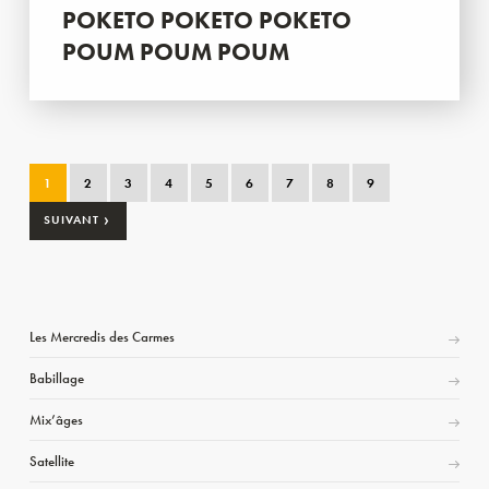
POKETO POKETO POKETO
POUM POUM POUM
1
2
3
4
5
6
7
8
9
›
SUIVANT
Les Mercredis des Carmes
Babillage
Mix’âges
Satellite