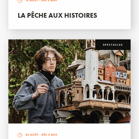
19 AOÛT
- DÈS 3 ANS
LA PÊCHE AUX HISTOIRES
SPECTACLES
26 AOÛT
- DÈS 3 ANS