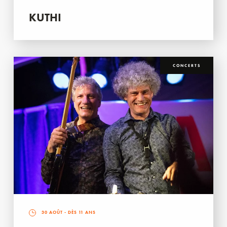
KUTHI
CONCERTS
30 AOÛT
- DÈS 11 ANS