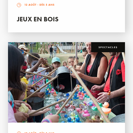
12 AOÛT
- DÈS 5 ANS
JEUX EN BOIS
SPECTACLES