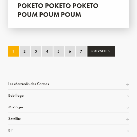
POKETO POKETO POKETO
POUM POUM POUM
›
1
2
3
4
5
6
7
SUIVANT
Les Mercredis des Carmes
Babillage
Mix’âges
Satellite
BIP