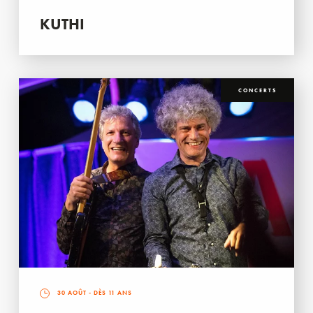
KUTHI
CONCERTS
30 AOÛT
- DÈS 11 ANS