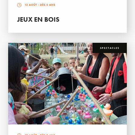
12 AOÛT
- DÈS 5 ANS
JEUX EN BOIS
SPECTACLES