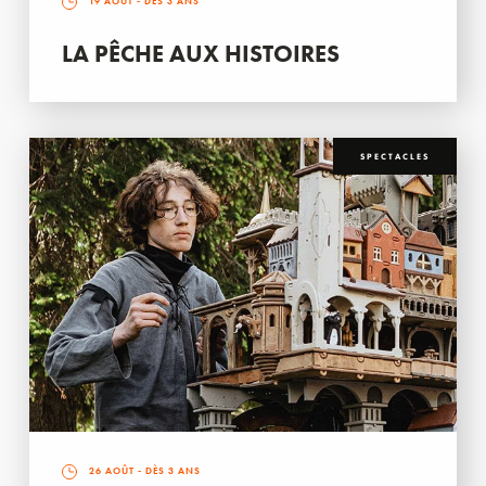
19 AOÛT
- DÈS 3 ANS
LA PÊCHE AUX HISTOIRES
SPECTACLES
26 AOÛT
- DÈS 3 ANS