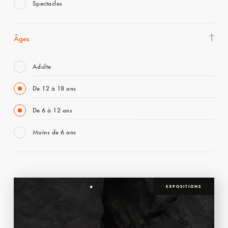
Spectacles
Âges
Adulte
De 12 à 18 ans
De 6 à 12 ans
Moins de 6 ans
EXPOSITIONS