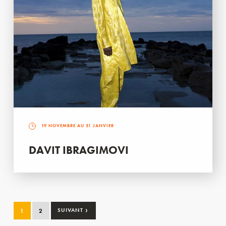
19 NOVEMBRE AU 31 JANVIER
DAVIT IBRAGIMOVI
›
1
2
SUIVANT