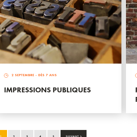
2 SEPTEMBRE
- DÈS 7 ANS
IMPRESSIONS PUBLIQUES
›
1
2
3
4
5
SUIVANT