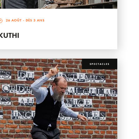
26 AOÛT
- DÈS 3 ANS
KUTHI
SPECTACLES