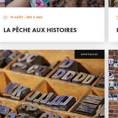
19 AOÛT
- DÈS 3 ANS
LA PÊCHE AUX HISTOIRES
SPECTACLES