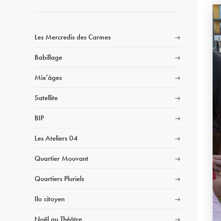
Les Mercredis des Carmes
Babillage
Mix’âges
Satellite
BIP
Les Ateliers 04
Quartier Mouvant
Quartiers Pluriels
Ilo citoyen
Noël au Théâtre