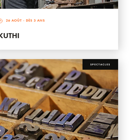
26 AOÛT
- DÈS 3 ANS
KUTHI
SPECTACLES