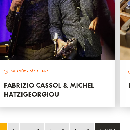
30 AOÛT
- DÈS 11 ANS
FABRIZIO CASSOL & MICHEL
HATZIGEORGIOU
›
1
2
3
4
5
6
7
8
SUIVANT