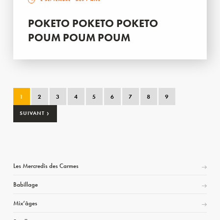
POKETO POKETO POKETO
POUM POUM POUM
1
2
3
4
5
6
7
8
9
›
SUIVANT
Les Mercredis des Carmes
Babillage
Mix’âges