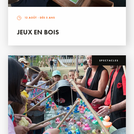
12 AOÛT
- DÈS 5 ANS
JEUX EN BOIS
SPECTACLES