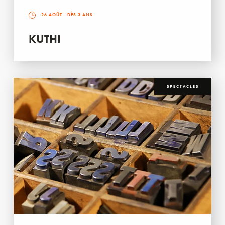
26 AOÛT
- DÈS 3 ANS
KUTHI
SPECTACLES