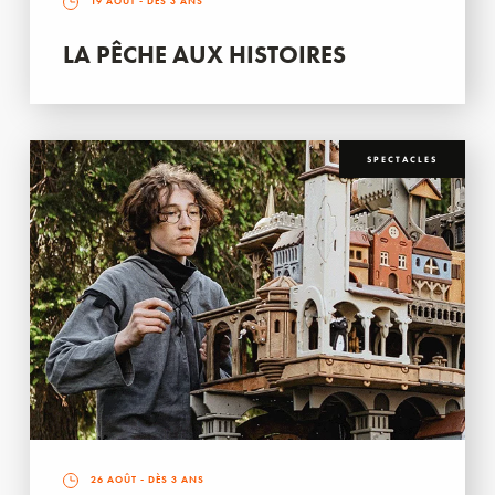
19 AOÛT
- DÈS 3 ANS
LA PÊCHE AUX HISTOIRES
SPECTACLES
26 AOÛT
- DÈS 3 ANS