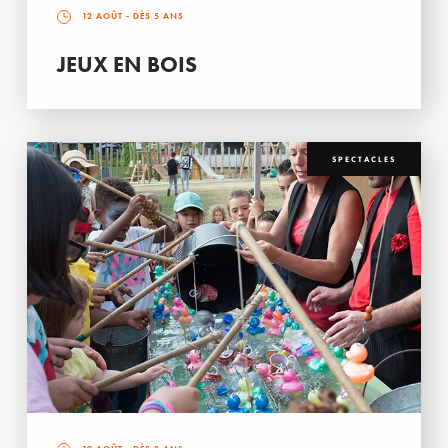
12 AOÛT
- DÈS 5 ANS
JEUX EN BOIS
SPECTACLES