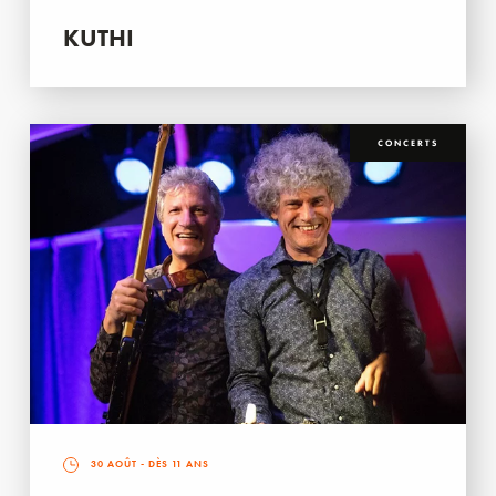
KUTHI
CONCERTS
30 AOÛT
- DÈS 11 ANS