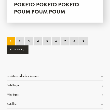
POKETO POKETO POKETO
POUM POUM POUM
1
2
3
4
5
6
7
8
9
›
SUIVANT
Les Mercredis des Carmes
Babillage
Mix’âges
Satellite