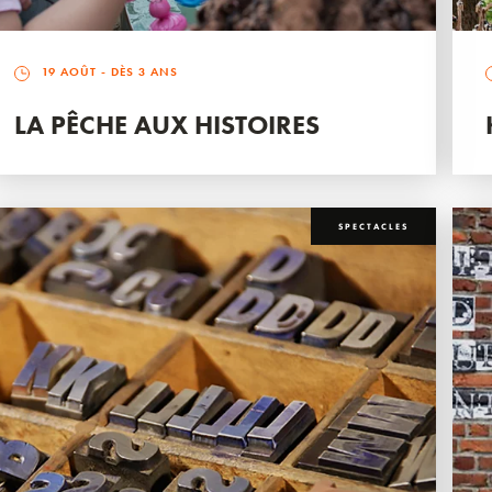
19 AOÛT
- DÈS 3 ANS
LA PÊCHE AUX HISTOIRES
SPECTACLES