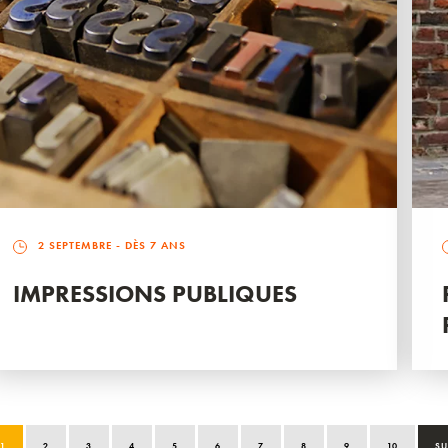
2 SEPTEMBRE
- DÈS 7 ANS
IMPRESSIONS PUBLIQUES
1
2
3
4
5
6
7
8
9
10
SU