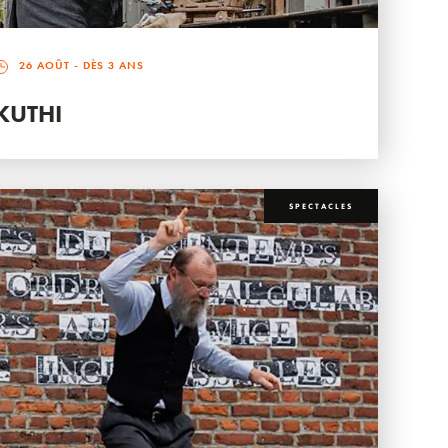
26 AOÛT
- DÈS 3 ANS
KUTHI
SPECTACLES