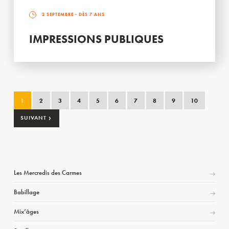
2 SEPTEMBRE
- DÈS 7 ANS
IMPRESSIONS PUBLIQUES
1
2
3
4
5
6
7
8
9
10
›
SUIVANT
Les Mercredis des Carmes
Babillage
Mix’âges