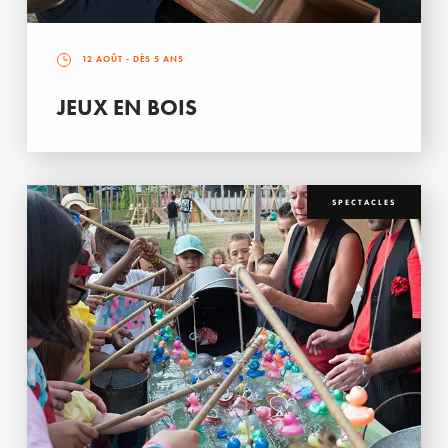
12 AOÛT
- DÈS 5 ANS
JEUX EN BOIS
SPECTACLES