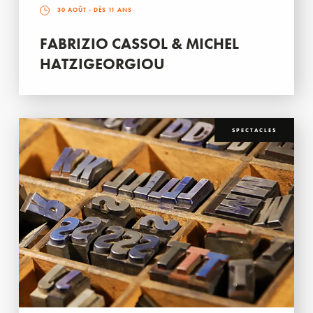
30 AOÛT
- DÈS 11 ANS
FABRIZIO CASSOL & MICHEL
HATZIGEORGIOU
SPECTACLES