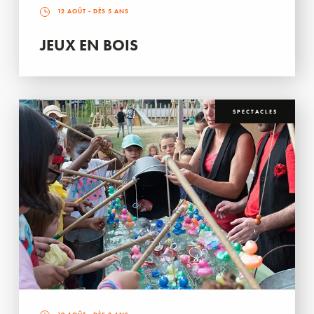
12 AOÛT
- DÈS 5 ANS
JEUX EN BOIS
SPECTACLES