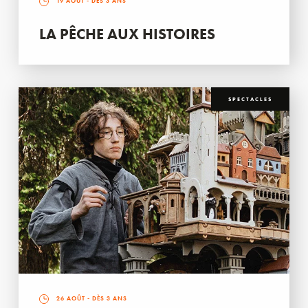
19 AOÛT
- DÈS 3 ANS
LA PÊCHE AUX HISTOIRES
SPECTACLES
26 AOÛT
- DÈS 3 ANS