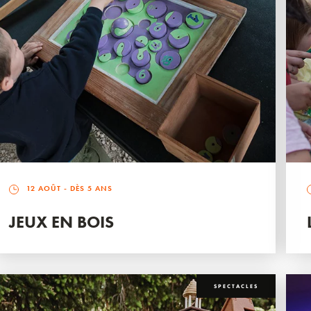
12 AOÛT
- DÈS 5 ANS
JEUX EN BOIS
SPECTACLES