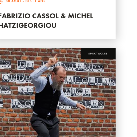
30 AOÛT
- DÈS 11 ANS
FABRIZIO CASSOL & MICHEL
HATZIGEORGIOU
SPECTACLES