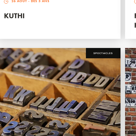
26 AOÛT
- DÈS 3 ANS
KUTHI
SPECTACLES