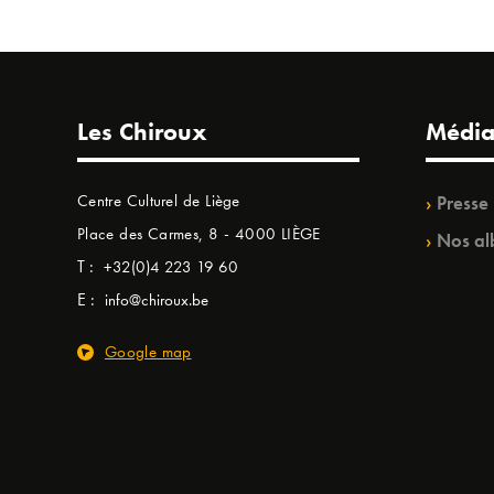
Les Chiroux
Média
Centre Culturel de Liège
Presse
Place des Carmes, 8 - 4000 LIÈGE
Nos al
T :
+32(0)4 223 19 60
E :
info@chiroux.be
Google map