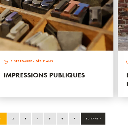
2 SEPTEMBRE
- DÈS 7 ANS
IMPRESSIONS PUBLIQUES
›
1
2
3
4
5
6
7
SUIVANT